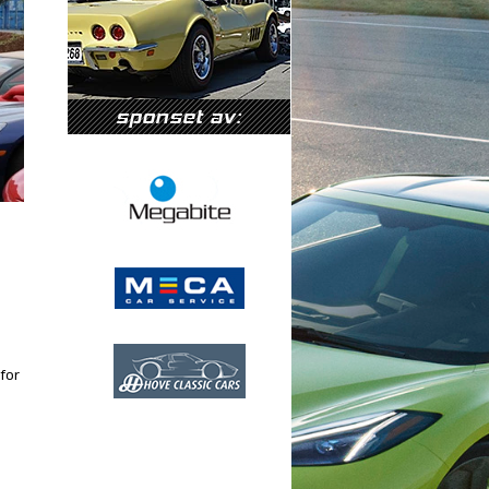
sponset av:
for