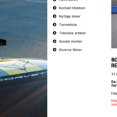
Kontakt Klubben
Nyttige linker
Terminliste
Tekniske artikler
Sosiale medier
Diverse filmer
80
R
31.
Da 
for
Føl
htt
so