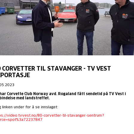
 CORVETTER TIL STAVANGER - TV VEST
EPORTASJE
05.2023
har Corvette Club Norway avd. Rogaland fått sendetid på TV Vest i
bindelse med landstreffet.
g linken under for å se innslaget:
ps://video.tvvest.no/80-corvetter-til-stavanger-sentrum?
urce=spot%3a72237847